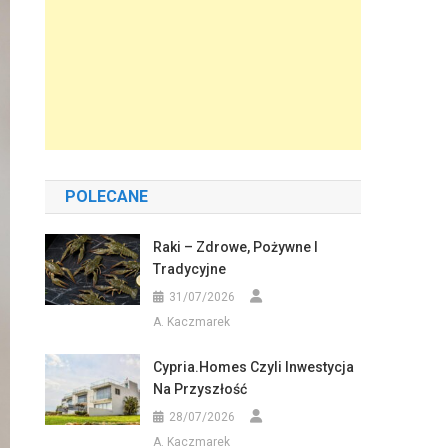
POLECANE
Raki – Zdrowe, Pożywne I
Tradycyjne
31/07/2026
A. Kaczmarek
Cypria.homes Czyli Inwestycja
Na Przyszłość
28/07/2026
A. Kaczmarek