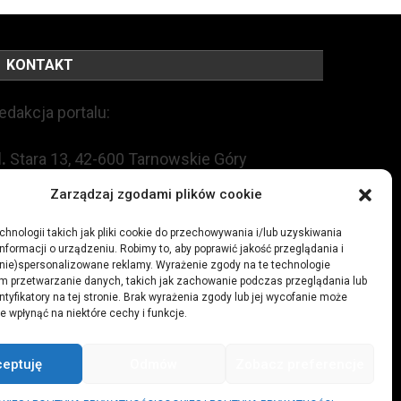
KONTAKT
edakcja portalu:
l.
Stara 13, 42-600 Tarnowskie Góry
Zarządzaj zgodami plików cookie
EL:
+48 509 547 822
hnologii takich jak pliki cookie do przechowywania i/lub uzyskiwania
nformacji o urządzeniu. Robimy to, aby poprawić jakość przeglądania i
mail:
redakcja@czytamiwiem.pl
(nie)spersonalizowane reklamy. Wyrażenie zgody na te technologie
m przetwarzanie danych, takich jak zachowanie podczas przeglądania lub
eklama:
biuro@czytamiwiem.pl
ntyfikatory na tej stronie. Brak wyrażenia zgody lub jej wycofanie może
e wpłynąć na niektóre cechy i funkcje.
ceptuję
Odmów
Zobacz preferencje