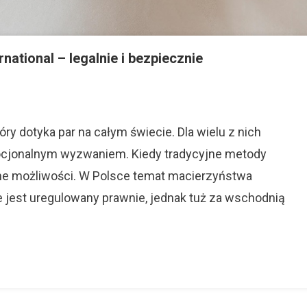
national – legalnie i bezpiecznie
a
cielstwa
ry dotyka par na całym świecie. Dla wielu z nich
mocjonalnym wyzwaniem. Kiedy tradycyjne metody
s
inne możliwości. W Polsce temat macierzyństwa
ational
e jest uregulowany prawnie, jednak tuż za wschodnią
nie
ecznie