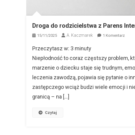
Droga do rodzicielstwa z Parens Inter
A. Kaczmarek
Do
15/11/2025
1 Komentarz
Drog
Przeczytasz w:
3
minuty
Do
Rodzi
Niepłodność to coraz częstszy problem, któ
Z
marzenie o dziecku staje się trudnym, e
Paren
leczenia zawodzą, pojawia się pytanie o 
Intern
–
zastępczego wciąż budzi wiele emocji i ni
Legal
granicą – na […]
I
Bezpi
Czytaj