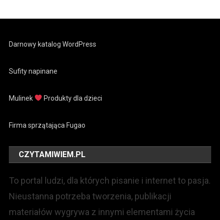
Darnowy katalog WordPress
Sufity napinane
Mulinek
Produkty dla dzieci
Firma sprzątająca Fugao
CZYTAMIWIEM.PL
To portal ludzi, dla których pisanie i internet to pasja.
Nieustanna potrzeba tworzenia, publikacji
materiałów wygrywa z innymi elementami życia