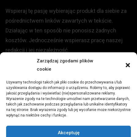
Wspieraj tę pasję wybierając produkt dla siebie za
pośrednictwem linków zawartych w tekście.
Działając w ten sposób nie ponosisz żadnych
kosztów. Jednocześnie wspierasz pracę naszej
redakcji i jej niezależność.
Zarządzaj zgodami plików
KONTAKT
cookie
Używamy technologii takich jak pliki cookie do przechowywania i/lub
Redakcja portalu:
uzyskiwania dostępu do informacji o urządzeniu. Robimy to, aby poprawić
jakość przeglądania i wyświetlać (nie)spersonalizowane reklamy.
Wyrażenie zgody na te technologie umożliwi nam przetwarzanie danych,
ul.
Stara 13, 42-600 Tarnowskie Góry
takich jak zachowanie podczas przeglądania lub unikalne identyfikatory
na tej stronie. Brak wyrażenia zgody lub jej wycofanie może niekorzystnie
wpłynąć na niektóre cechy i funkcje.
TEL:
+48 509 547 822
Akceptuję
Email:
redakcja@czytamiwiem.pl