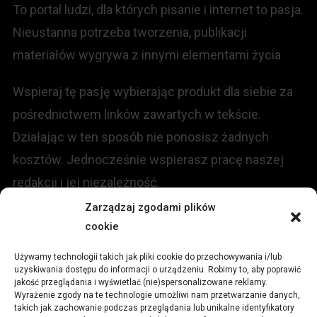
To portal ludzi, dla których pisanie i internet to pasja.
Nieustanna potrzeba tworzenia, publikacji
materiałów wygrywa z innymi elementami życia
Wspieraj tę pasję wybierając produkt dla siebie za
pośrednictwem linków zawartych w tekście.
Działając w ten sposób nie ponosisz żadnych
kosztów. Jednocześnie wspierasz pracę naszej
redakcji i jej niezależność.
Zarządzaj zgodami plików
cookie
KONTAKT
Używamy technologii takich jak pliki cookie do przechowywania i/lub
Redakcja portalu:
uzyskiwania dostępu do informacji o urządzeniu. Robimy to, aby poprawić
jakość przeglądania i wyświetlać (nie)spersonalizowane reklamy.
Wyrażenie zgody na te technologie umożliwi nam przetwarzanie danych,
ul.
Stara 13, 42-600 Tarnowskie Góry
takich jak zachowanie podczas przeglądania lub unikalne identyfikatory