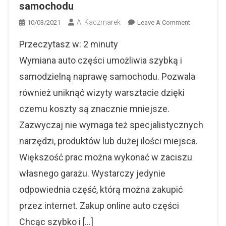
samochodu
A. Kaczmarek
On
10/03/2021
Leave A Comment
Auto
Przeczytasz w:
2
minuty
Części
–
Wymiana auto części umożliwia szybką i
Gdzie
samodzielną naprawę samochodu. Pozwala
I
również uniknąć wizyty warsztacie dzięki
Jak
Kupić
czemu koszty są znacznie mniejsze.
Części
Zazwyczaj nie wymaga też specjalistycznych
Do
Samochodu
narzędzi, produktów lub dużej ilości miejsca.
Większość prac można wykonać w zaciszu
własnego garażu. Wystarczy jedynie
odpowiednia część, którą można zakupić
przez internet. Zakup online auto części
Chcąc szybko i […]