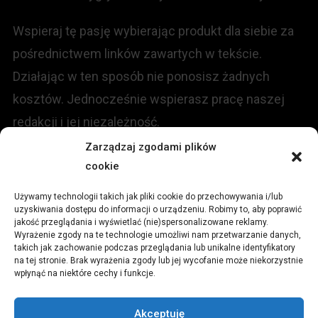
Wspieraj tę pasję wybierając produkt dla siebie za
pośrednictwem linków zawartych w tekście.
Działając w ten sposób nie ponosisz żadnych
kosztów. Jednocześnie wspierasz pracę naszej
redakcji i jej niezależność.
Zarządzaj zgodami plików
cookie
KONTAKT
Używamy technologii takich jak pliki cookie do przechowywania i/lub
Redakcja portalu:
uzyskiwania dostępu do informacji o urządzeniu. Robimy to, aby poprawić
jakość przeglądania i wyświetlać (nie)spersonalizowane reklamy.
Wyrażenie zgody na te technologie umożliwi nam przetwarzanie danych,
ul.
Stara 13, 42-600 Tarnowskie Góry
takich jak zachowanie podczas przeglądania lub unikalne identyfikatory
na tej stronie. Brak wyrażenia zgody lub jej wycofanie może niekorzystnie
wpłynąć na niektóre cechy i funkcje.
TEL:
+48 509 547 822
Akceptuję
Email:
redakcja@czytamiwiem.pl