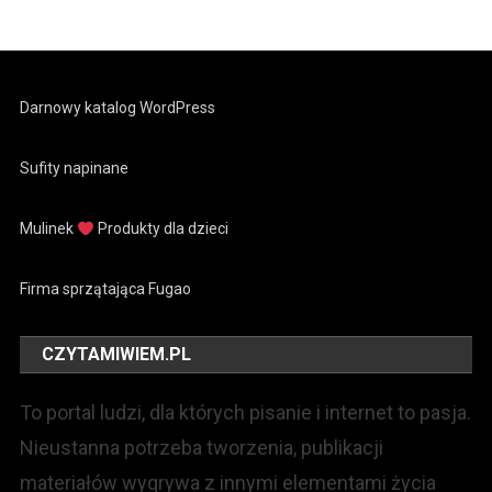
Darnowy katalog WordPress
Sufity napinane
Mulinek
Produkty dla dzieci
Firma sprzątająca Fugao
CZYTAMIWIEM.PL
To portal ludzi, dla których pisanie i internet to pasja.
Nieustanna potrzeba tworzenia, publikacji
materiałów wygrywa z innymi elementami życia