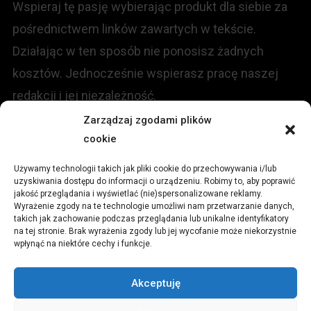
Wspieraj tę pasję wybierając produkt dla siebie za
pośrednictwem linków zawartych w tekście.
Działając w ten sposób nie ponosisz żadnych
kosztów. Jednocześnie wspierasz pracę naszej
redakcji i jej niezależność.
Zarządzaj zgodami plików
KONTAKT
cookie
Używamy technologii takich jak pliki cookie do przechowywania i/lub
Redakcja portalu:
uzyskiwania dostępu do informacji o urządzeniu. Robimy to, aby poprawić
jakość przeglądania i wyświetlać (nie)spersonalizowane reklamy.
Wyrażenie zgody na te technologie umożliwi nam przetwarzanie danych,
ul.
Stara 13, 42-600 Tarnowskie Góry
takich jak zachowanie podczas przeglądania lub unikalne identyfikatory
na tej stronie. Brak wyrażenia zgody lub jej wycofanie może niekorzystnie
wpłynąć na niektóre cechy i funkcje.
TEL:
+48 509 547 822
Akceptuję
Email:
redakcja@czytamiwiem.pl