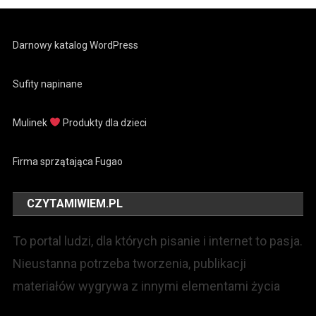
Darnowy katalog WordPress
Sufity napinane
Mulinek
Produkty dla dzieci
Firma sprzątająca Fugao
CZYTAMIWIEM.PL
To portal ludzi, dla których pisanie i internet to pasja.
Nieustanna potrzeba tworzenia, publikacji
materiałów wygrywa z innymi elementami życia