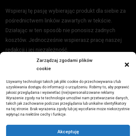
Wspieraj tę pasję wybierając produkt dla siebie za
pośrednictwem linków zawartych w tekście.
Działając w ten sposób nie ponosisz żadnych
kosztów. Jednocześnie wspierasz pracę naszej
redakcji i jej niezależność.
Zarządzaj zgodami plików
KONTAKT
cookie
Używamy technologii takich jak pliki cookie do przechowywania i/lub
Redakcja portalu:
uzyskiwania dostępu do informacji o urządzeniu. Robimy to, aby poprawić
jakość przeglądania i wyświetlać (nie)spersonalizowane reklamy.
Wyrażenie zgody na te technologie umożliwi nam przetwarzanie danych,
ul.
Stara 13, 42-600 Tarnowskie Góry
takich jak zachowanie podczas przeglądania lub unikalne identyfikatory
na tej stronie. Brak wyrażenia zgody lub jej wycofanie może niekorzystnie
wpłynąć na niektóre cechy i funkcje.
TEL:
+48 509 547 822
Akceptuję
Email:
redakcja@czytamiwiem.pl