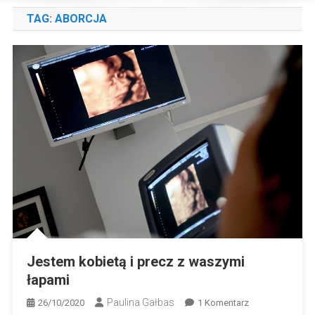
TAG:
ABORCJA
Jestem kobietą i precz z waszymi
łapami
Paulina Gałbas
Do
26/10/2020
1 Komentarz