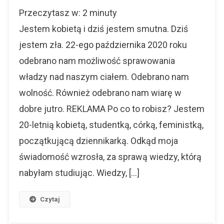
Jestem
Przeczytasz w:
2
minuty
Kobietą
I
Jestem kobietą i dziś jestem smutna. Dziś
Precz
jestem zła. 22-ego października 2020 roku
Z
odebrano nam możliwość sprawowania
Waszymi
Łapami
władzy nad naszym ciałem. Odebrano nam
wolność. Również odebrano nam wiarę w
dobre jutro. REKLAMA Po co to robisz? Jestem
20-letnią kobietą, studentką, córką, feministką,
początkującą dziennikarką. Odkąd moja
świadomość wzrosła, za sprawą wiedzy, którą
nabyłam studiując. Wiedzy, […]
Czytaj