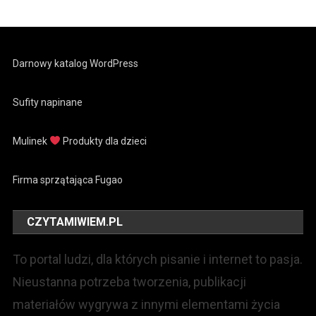
Darnowy katalog WordPress
Sufity napinane
Mulinek
Produkty dla dzieci
Firma sprzątająca Fugao
CZYTAMIWIEM.PL
To portal ludzi, dla których pisanie i internet to pasja.
Nieustanna potrzeba tworzenia, publikacji
materiałów wygrywa z innymi elementami życia