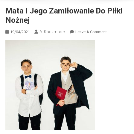
Mata I Jego Zamiłowanie Do Piłki
Nożnej
A. Kaczmarek
On
19/04/2021
Leave A Comment
Mata
I
Jego
Zamiłowanie
Do
Piłki
Nożnej