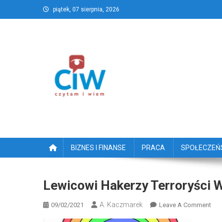
Skip
piątek, 07 sierpnia, 2026
to
content
CzytamiWiem.pl – Najlep
Najlepszy portal dziennikarstwa obywatelski
BIZNES I FINANSE
PRACA
SPOŁECZE
Lewicowi Hakerzy Terroryści W
A. Kaczmarek
On
09/02/2021
Leave A Comment
Lew