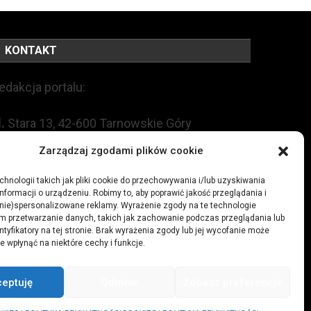
KONTAKT
edakcja portalu:
l.
Stara 13, 42-600 Tarnowskie Góry
Zarządzaj zgodami plików cookie
EL:
+48 509 547 822
hnologii takich jak pliki cookie do przechowywania i/lub uzyskiwania
nformacji o urządzeniu. Robimy to, aby poprawić jakość przeglądania i
mail:
redakcja@czytamiwiem.pl
(nie)spersonalizowane reklamy. Wyrażenie zgody na te technologie
m przetwarzanie danych, takich jak zachowanie podczas przeglądania lub
eklama:
biuro@czytamiwiem.pl
ntyfikatory na tej stronie. Brak wyrażenia zgody lub jej wycofanie może
e wpłynąć na niektóre cechy i funkcje.
ceptuję
Odmów
Zobacz preferencje