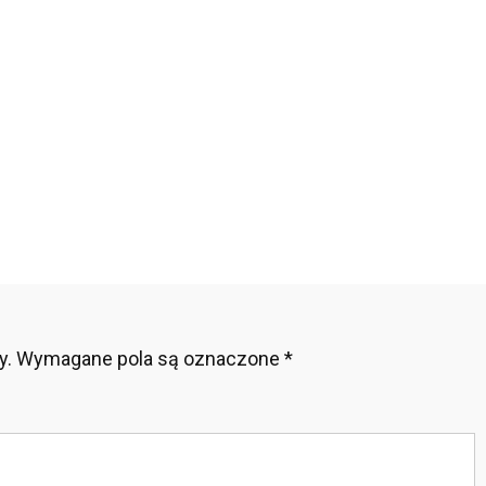
erzy
oryści
radli
y
ych
cla
y.
Wymagane pola są oznaczone
*