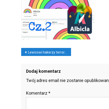
Hak
Terr
Wyk
Baz
Dan
Albi
Nawigacja
Lewicowi hakerzy terroryści wykradli bazy danych Albicla
wpisu
Dodaj komentarz
Twój adres email nie zostanie opublikowan
Komentarz
*