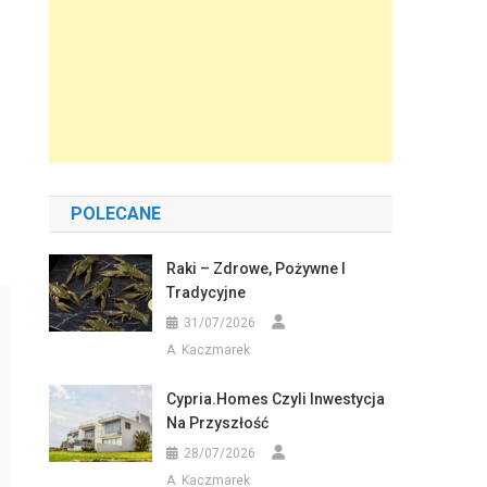
POLECANE
Raki – Zdrowe, Pożywne I
Tradycyjne
31/07/2026
A. Kaczmarek
Cypria.homes Czyli Inwestycja
Na Przyszłość
28/07/2026
A. Kaczmarek