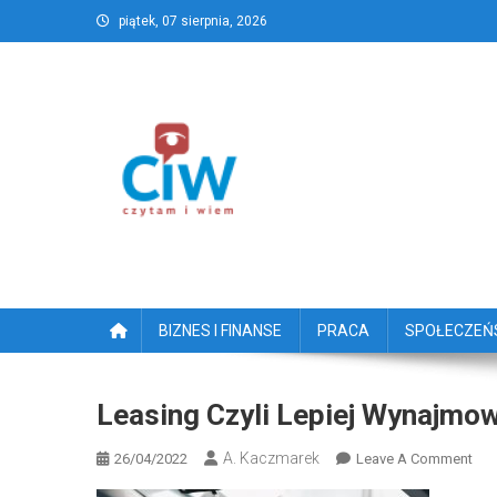
Skip
piątek, 07 sierpnia, 2026
to
content
CzytamiWiem.pl – Najlep
Najlepszy portal dziennikarstwa obywatelski
BIZNES I FINANSE
PRACA
SPOŁECZE
Leasing Czyli Lepiej Wynajmo
A. Kaczmarek
On
26/04/2022
Leave A Comment
Lea