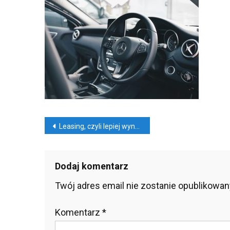
Czyl
Lep
Wy
Niż
Ku
Nawigacja
Leasing, czyli lepiej wynajmować niż kupować
wpisu
Dodaj komentarz
Twój adres email nie zostanie opublikowan
Komentarz
*