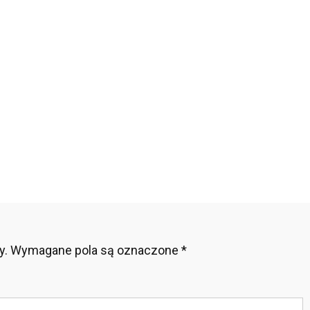
i
iej
najmować
pować
y.
Wymagane pola są oznaczone
*