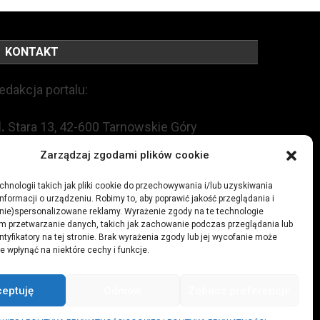
KONTAKT
edakcja portalu:
l.
Stara 13, 42-600 Tarnowskie Góry
Zarządzaj zgodami plików cookie
EL:
+48 509 547 822
hnologii takich jak pliki cookie do przechowywania i/lub uzyskiwania
nformacji o urządzeniu. Robimy to, aby poprawić jakość przeglądania i
mail:
redakcja@czytamiwiem.pl
(nie)spersonalizowane reklamy. Wyrażenie zgody na te technologie
m przetwarzanie danych, takich jak zachowanie podczas przeglądania lub
eklama:
biuro@czytamiwiem.pl
ntyfikatory na tej stronie. Brak wyrażenia zgody lub jej wycofanie może
e wpłynąć na niektóre cechy i funkcje.
ceptuję
Odmów
Zobacz preferencje