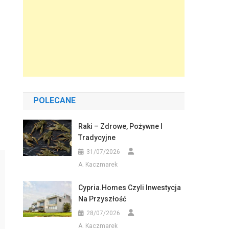
POLECANE
Raki – Zdrowe, Pożywne I
Tradycyjne
31/07/2026
A. Kaczmarek
Cypria.homes Czyli Inwestycja
Na Przyszłość
28/07/2026
A. Kaczmarek