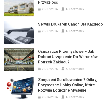
Przyszłość
28/07/2026
A. Kaczmarek
Serwis Drukarek Canon Dla Każdego
28/07/2026
A. Kaczmarek
Osuszacze Przemysłowe – Jak
Dobrać Urządzenie Do Warunków I
Potrzeb Zakładu?
23/07/2026
A. Kaczmarek
Zmęczeni Scrollowaniem? Odkryj
Pożyteczne Hobby Online, Które
Rozwija Logiczne Myślenie
23/06/2026
A. Kaczmarek