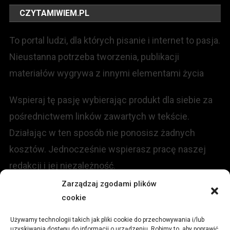
CZYTAMIWIEM.PL
To portal ludzi, dla których pisanie i internet to pasja.
Nieustanna potrzeba tworzenia, publikacji
materiałów wygrywa z innymi elementami życia
Wspieraj tę pasję wybierając produkt dla siebie za
pośrednictwem linków zawartych w tekście.
Działając w ten sposób nie ponosisz żadnych
kosztów. Jednocześnie wspierasz pracę naszej
redakcji i jej niezależność.
Zarządzaj zgodami plików
KONTAKT
cookie
Używamy technologii takich jak pliki cookie do przechowywania i/lub
Redakcja portalu:
uzyskiwania dostępu do informacji o urządzeniu. Robimy to, aby poprawić