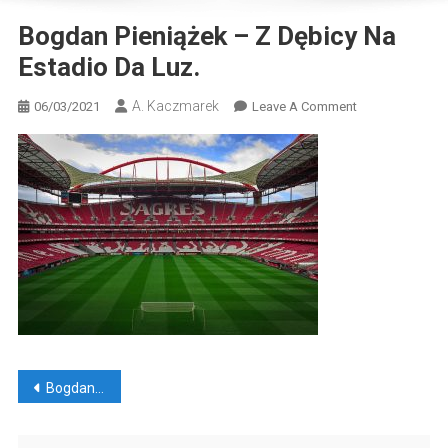
Bogdan Pieniążek – Z Dębicy Na
Estadio Da Luz.
A. Kaczmarek
On
06/03/2021
Leave A Comment
Bogdan
Pieniążek
–
Z
Dębicy
Na
Estadio
Da
Luz.
Nawigacja
Bogdan Pieniążek – z Dębicy na Estadio da Luz.
wpisu